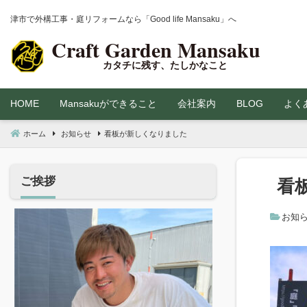
コ
津市で外構工事・庭リフォームなら「Good life Mansaku」へ
ン
テ
ン
ツ
へ
HOME
Mansakuができること
会社案内
BLOG
よく
移
動
ホーム
お知らせ
看板が新しくなりました
代表プロフィール
ご挨拶
看
お知